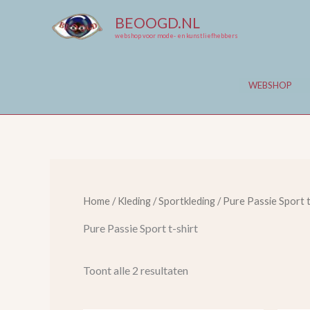
Ga
BEOOGD.NL
naar
webshop voor mode- en kunstliefhebbers
de
inhoud
WEBSHOP
Home
/
Kleding
/
Sportkleding
/ Pure Passie Sport t
Pure Passie Sport t-shirt
Toont alle 2 resultaten