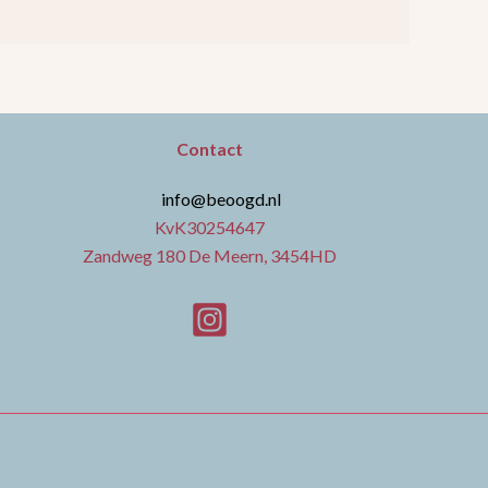
Contact
info@beoogd.nl
KvK30254647
Zandweg 180 De Meern, 3454HD