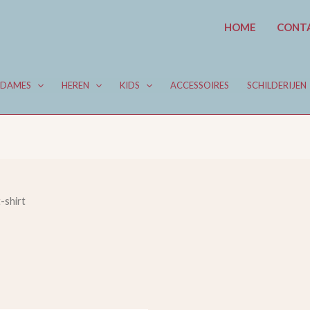
HOME
CONT
DAMES
HEREN
KIDS
ACCESSOIRES
SCHILDERIJEN
-shirt