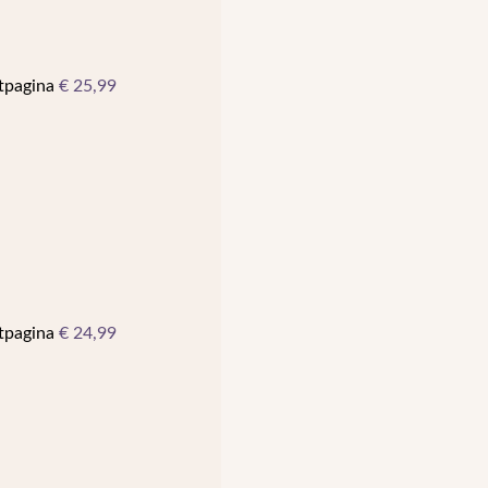
ctpagina
€
25,99
ctpagina
€
24,99