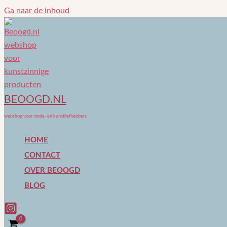
Ga naar de inhoud
BEOOGD.NL
webshop voor mode- en kunstliefhebbers
HOME
CONTACT
OVER BEOOGD
BLOG