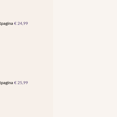
ctpagina
€
24,99
ctpagina
€
25,99