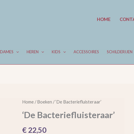
HOME
CONT
DAMES
HEREN
KIDS
ACCESSOIRES
SCHILDERIJEN
'De
Home
/
Boeken
/ ‘De Bacteriefluisteraar’
Bacteriefluisteraar'
‘De Bacteriefluisteraar’
aantal
€
22,50