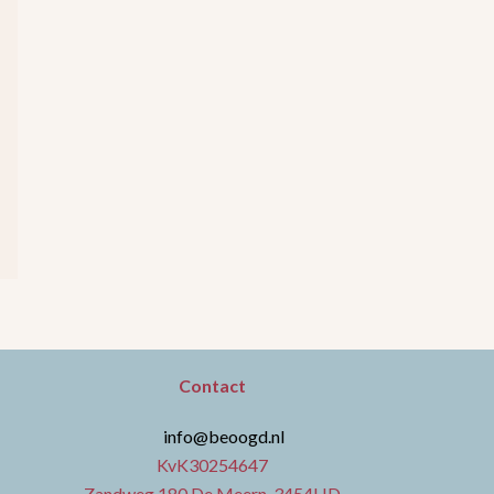
Contact
info@beoogd.nl
KvK30254647
Zandweg 180 De Meern, 3454HD