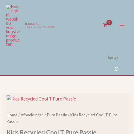
Ga
naar
de
inhoud
BEOOGD.NL
webshop voor mode- en kunstliefhebbers
Zoeken
Kids
Recycled
Cool
Home
/
Afbeeldingen
/
Pure Passie
/ Kids Recycled Cool T Pure
T
Passie
Pure
Passie
Kids Recycled Cool T Pure Passie
aantal