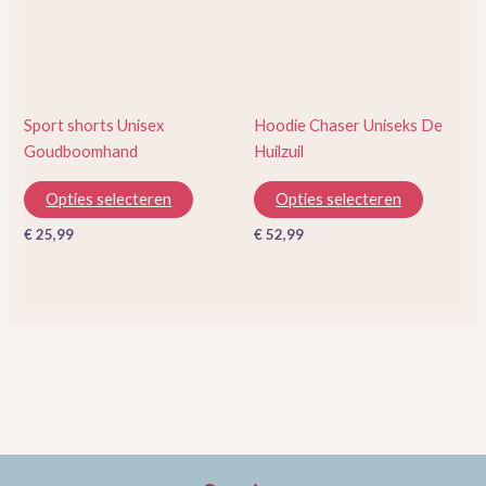
variaties.
variaties.
Deze
Deze
optie
optie
kan
kan
gekozen
gekozen
Sport shorts Unisex
Hoodie Chaser Uniseks De
worden
worden
Goudboomhand
Huilzuil
op
op
de
de
Opties selecteren
Opties selecteren
productpagina
productp
€
25,99
€
52,99