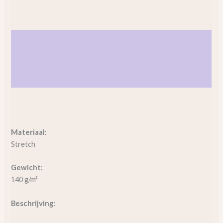
Beschrijving
Aanvullende informatie
Beoordelingen (0)
Materiaal:
Stretch
Gewicht:
140
g/m²
Beschrijving: