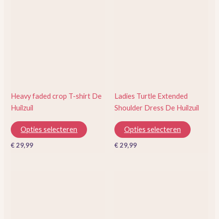
product
product
heeft
heeft
meerdere
meerder
variaties.
variaties.
Deze
Deze
optie
optie
kan
kan
gekozen
gekozen
Heavy faded crop T-shirt De
Ladies Turtle Extended
worden
worden
Huilzuil
Shoulder Dress De Huilzuil
op
op
de
de
Opties selecteren
Opties selecteren
productpagina
productp
€
29,99
€
29,99
Dit
Dit
product
product
heeft
heeft
meerdere
meerder