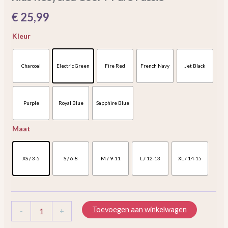
€
25,99
Kleur
Charcoal
Electric Green
Fire Red
French Navy
Jet Black
Purple
Royal Blue
Sapphire Blue
Maat
XS / 3-5
S / 6-8
M / 9-11
L / 12-13
XL / 14-15
Toevoegen aan winkelwagen
-
+