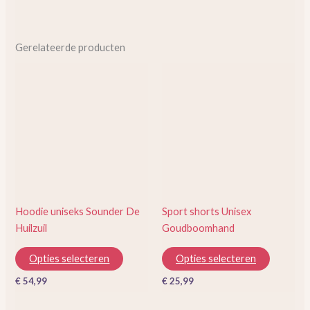
Gerelateerde producten
Dit
Dit
product
product
heeft
heeft
meerdere
meerder
variaties.
variaties.
Deze
Deze
optie
optie
kan
kan
gekozen
gekozen
Hoodie uniseks Sounder De
Sport shorts Unisex
worden
worden
Huilzuil
Goudboomhand
op
op
de
de
Opties selecteren
Opties selecteren
productpagina
productp
€
54,99
€
25,99