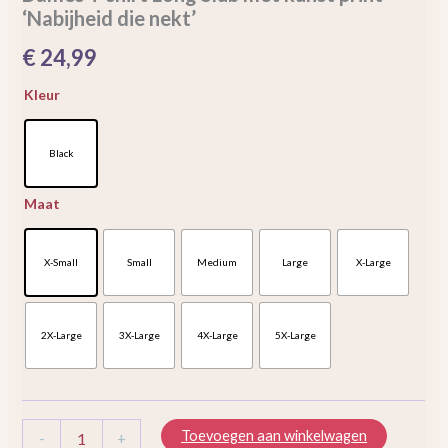
‘Nabijheid die nekt’
print
'Nabijheid
€
24,99
die
nekt'
Kleur
aantal
Black
Maat
X-Small
Small
Medium
Large
X-Large
2X-Large
3X-Large
4X-Large
5X-Large
Toevoegen aan winkelwagen
-
+