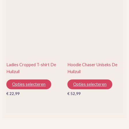
Dit
Dit
product
product
heeft
heeft
meerdere
meerder
variaties.
variaties.
Deze
Deze
optie
optie
kan
kan
gekozen
gekozen
Ladies Cropped T-shirt De
Hoodie Chaser Uniseks De
worden
worden
Huilzuil
Huilzuil
op
op
de
de
Opties selecteren
Opties selecteren
productpagina
productp
€
22,99
€
52,99