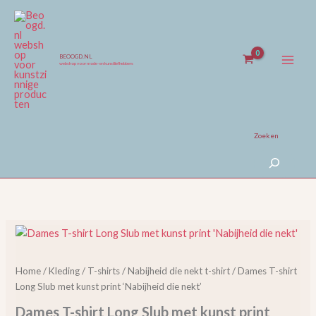
Ga
naar
de
inhoud
BEOOGD.NL
webshop voor mode- en kunstliefhebbers
Zoeken
Dames
T-
shirt
Home
/
Kleding
/
T-shirts
/
Nabijheid die nekt t-shirt
/ Dames T-shirt
Long
Long Slub met kunst print ‘Nabijheid die nekt’
Slub
met
Dames T-shirt Long Slub met kunst print
kunst