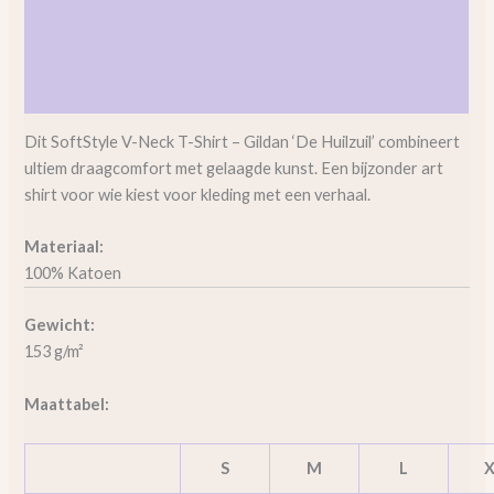
Beschrijving
Aanvullende informatie
Beoordelingen (0)
Dit SoftStyle V-Neck T-Shirt – Gildan ‘De Huilzuil’ combineert
ultiem draagcomfort met gelaagde kunst. Een bijzonder art
shirt voor wie kiest voor kleding met een verhaal.
Materiaal:
100% Katoen
Gewicht:
153 g/m²
Maattabel:
S
M
L