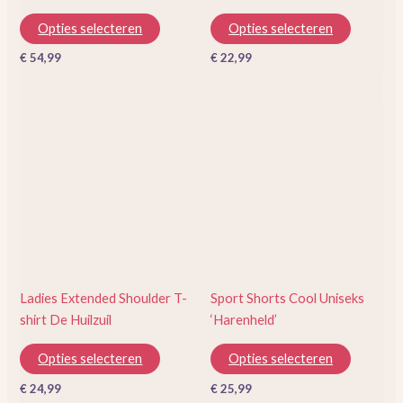
de
de
Opties selecteren
Opties selecteren
productpagina
productp
€
54,99
€
22,99
Dit
Dit
product
product
heeft
heeft
meerdere
meerder
variaties.
variaties.
Deze
Deze
optie
optie
kan
kan
gekozen
gekozen
Ladies Extended Shoulder T-
Sport Shorts Cool Uniseks
worden
worden
shirt De Huilzuil
‘Harenheld’
op
op
de
de
Opties selecteren
Opties selecteren
productpagina
productp
€
24,99
€
25,99