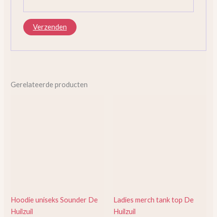
Gerelateerde producten
Dit
Dit
product
product
heeft
heeft
meerdere
meerder
variaties.
variaties.
Deze
Deze
optie
optie
kan
kan
gekozen
gekozen
Hoodie uniseks Sounder De
Ladies merch tank top De
worden
worden
Huilzuil
Huilzuil
op
op