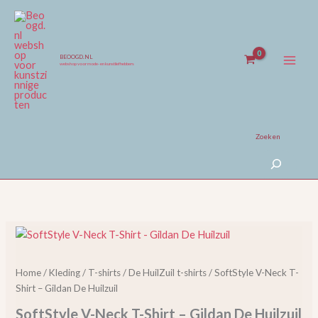
Ga
naar
de
inhoud
BEOOGD.NL
webshop voor mode- en kunstliefhebbers
Zoeken
SoftStyle
V-
Neck
Home
/
Kleding
/
T-shirts
/
De HuilZuil t-shirts
/ SoftStyle V-Neck T-
T-
Shirt – Gildan De Huilzuil
Shirt
-
SoftStyle V-Neck T-Shirt – Gildan De Huilzuil
Gildan