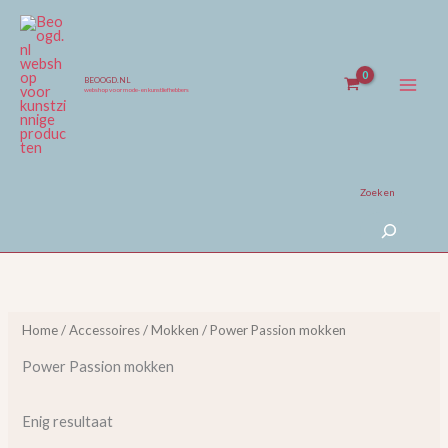
Ga
naar
de
inhoud
BEOOGD.NL
webshop voor mode- en kunstliefhebbers
Zoeken
Home
/
Accessoires
/
Mokken
/ Power Passion mokken
Power Passion mokken
Enig resultaat