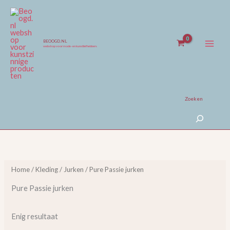
Ga
naar
de
inhoud
BEOOGD.NL
webshop voor mode- en kunstliefhebbers
Zoeken
Home
/
Kleding
/
Jurken
/ Pure Passie jurken
Pure Passie jurken
Enig resultaat