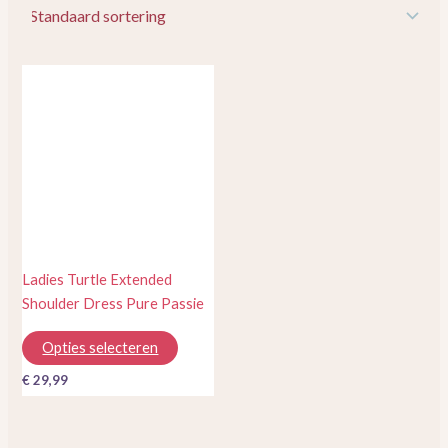
Dit
product
heeft
meerdere
variaties.
Deze
optie
kan
gekozen
Ladies Turtle Extended
worden
Shoulder Dress Pure Passie
op
de
Opties selecteren
productpagina
€
29,99