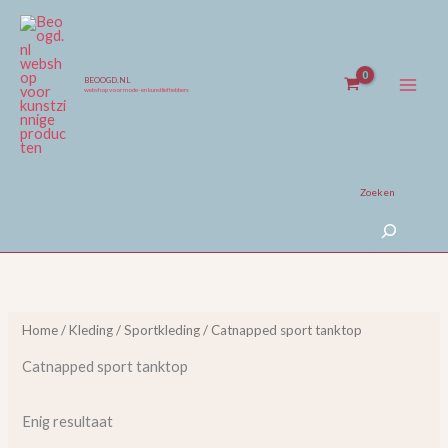
Ga
naar
de
inhoud
BEOOGD.NL
webshop voor mode- en kunstliefhebbers
Zoeken
Home
/
Kleding
/
Sportkleding
/ Catnapped sport tanktop
Catnapped sport tanktop
Enig resultaat