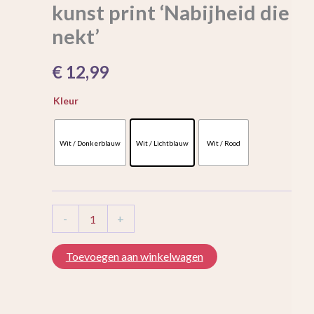
kunst print ‘Nabijheid die
die
nekt’
nekt’
aantal
€
12,99
Kleur
Wit / Donkerblauw
Wit / Lichtblauw
Wit / Rood
-
+
Toevoegen aan winkelwagen