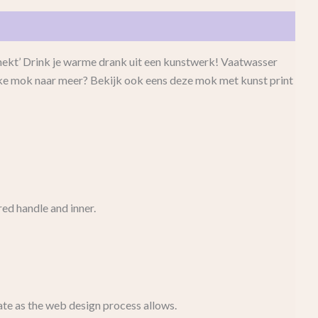
ordelingen (0)
nekt’ Drink je warme drank uit een kunstwerk! Vaatwasser
ke mok naar meer? Bekijk ook eens deze mok met kunst print
red handle and inner.
ate as the web design process allows.