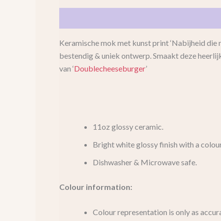
Beschrijving
Aanvullende informatie
Beo
Keramische mok met kunst print ‘Nabijheid die 
bestendig & uniek ontwerp. Smaakt deze heerlij
van ‘
Doublecheeseburger
’
11oz glossy ceramic.
Bright white glossy finish with a colou
Dishwasher & Microwave safe.
Colour information:
Colour representation is only as accur