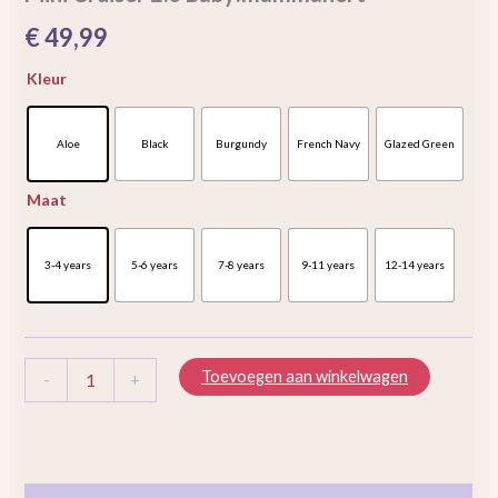
€
49,99
Kleur
Aloe
Black
Burgundy
French Navy
Glazed Green
Maat
3-4 years
5-6 years
7-8 years
9-11 years
12-14 years
Toevoegen aan winkelwagen
-
+