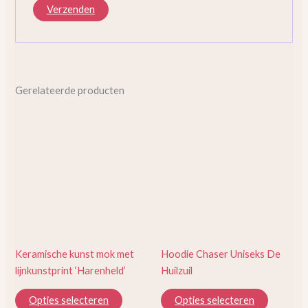
Gerelateerde producten
Dit
Dit
product
product
heeft
heeft
meerdere
meerder
variaties.
variaties.
Deze
Deze
optie
optie
kan
kan
gekozen
gekozen
Keramische kunst mok met
Hoodie Chaser Uniseks De
worden
worden
lijnkunstprint ‘Harenheld’
Huilzuil
op
op
de
de
Opties selecteren
Opties selecteren