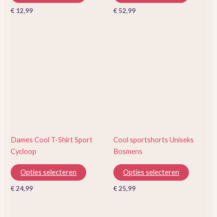
productpagina
productp
€
12,99
€
52,99
Dit
Dit
product
product
heeft
heeft
meerdere
meerder
variaties.
variaties.
Deze
Deze
optie
optie
kan
kan
gekozen
gekozen
Dames Cool T-Shirt Sport
Cool sportshorts Uniseks
worden
worden
Cycloop
Bosmens
op
op
de
de
Opties selecteren
Opties selecteren
productpagina
productp
€
24,99
€
25,99