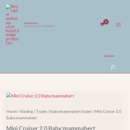
Ga
naar
de
inhoud
BEOOGD.NL
webshop voor mode- en kunstliefhebbers
Zoeken
Mini
Cruiser
2.0
Home
/
Kleding
/
Truien
/
Baby/mammahert truien
/ Mini Cruiser 2.0
Baby:mammahert
Baby:mammahert
aantal
Mini Cruiser 2.0 Baby:mammahert