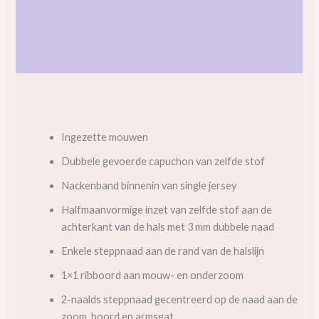
Beschrijving
Aanvullende informatie
Beoordelingen (0)
Ingezette mouwen
Dubbele gevoerde capuchon van zelfde stof
Nackenband binnenin van single jersey
Halfmaanvormige inzet van zelfde stof aan de
achterkant van de hals met 3 mm dubbele naad
Enkele steppnaad aan de rand van de halslijn
1×1 ribboord aan mouw- en onderzoom
2-naalds steppnaad gecentreerd op de naad aan de
zoom, boord en armsgat