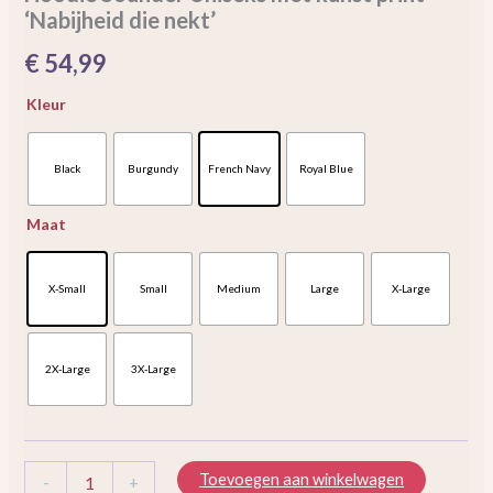
‘Nabijheid die nekt’
die
nekt'
€
54,99
aantal
Kleur
Black
Burgundy
French Navy
Royal Blue
Maat
X-Small
Small
Medium
Large
X-Large
2X-Large
3X-Large
Toevoegen aan winkelwagen
-
+