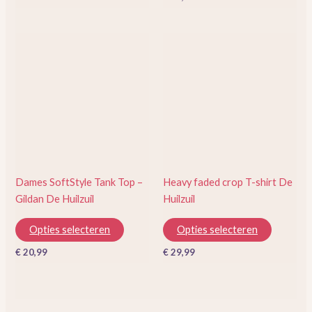
Dit
Dit
product
product
heeft
heeft
meerdere
meerder
variaties.
variaties.
Deze
Deze
optie
optie
kan
kan
gekozen
gekozen
Dames SoftStyle Tank Top –
Heavy faded crop T-shirt De
worden
worden
Gildan De Huilzuil
Huilzuil
op
op
de
de
Opties selecteren
Opties selecteren
productpagina
productp
€
20,99
€
29,99