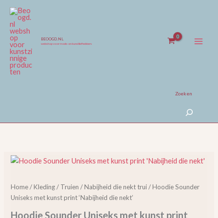
Ga
naar
de
inhoud
BEOOGD.NL
webshop voor mode- en kunstliefhebbers
Zoeken
Hoodie
Sounder
Uniseks
Home
/
Kleding
/
Truien
/
Nabijheid die nekt trui
/ Hoodie Sounder
met
Uniseks met kunst print ‘Nabijheid die nekt’
kunst
print
Hoodie Sounder Uniseks met kunst print
'Nabijheid