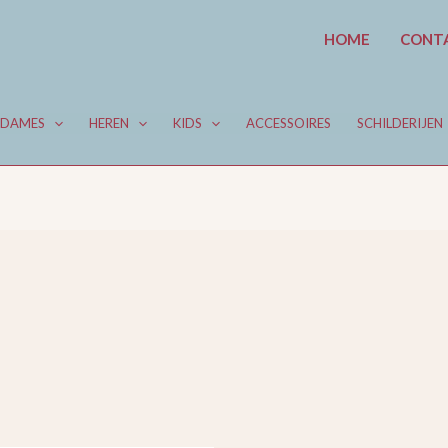
HOME
CONT
DAMES
HEREN
KIDS
ACCESSOIRES
SCHILDERIJEN