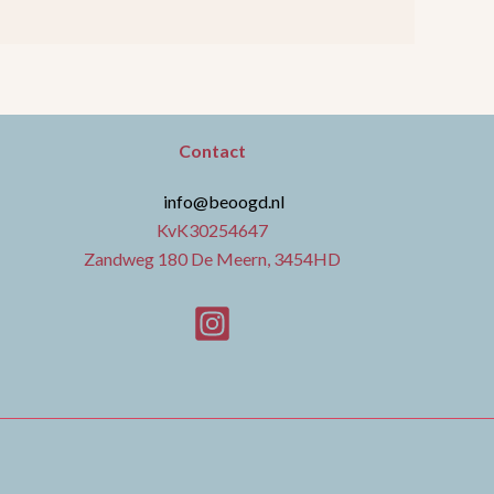
Contact
info@beoogd.nl
KvK30254647
Zandweg 180 De Meern, 3454HD