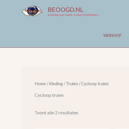
Ga
BEOOGD.NL
naar
webshop voor mode- en kunstliefhebbers
de
inhoud
WEBSHOP
Home
/
Kleding
/
Truien
/ Cycloop truien
Cycloop truien
Toont alle 2 resultaten