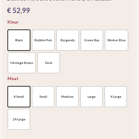
€
52,99
Kleur
Black
Bubble Pink
Burgundy
Green Bay
Worker Blue
Heritage Brown
Dusk
Maat
X-Small
Small
Medium
Large
X-Large
2X-Large