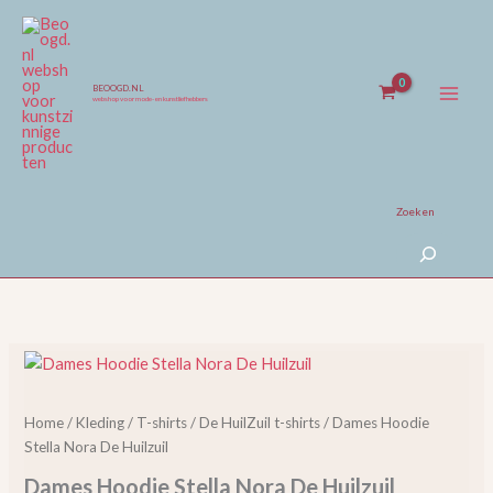
Ga
naar
de
inhoud
BEOOGD.NL
webshop voor mode- en kunstliefhebbers
Zoeken
Dames
Hoodie
Stella
Home
/
Kleding
/
T-shirts
/
De HuilZuil t-shirts
/ Dames Hoodie
Nora
Stella Nora De Huilzuil
De
Huilzuil
Dames Hoodie Stella Nora De Huilzuil
aantal