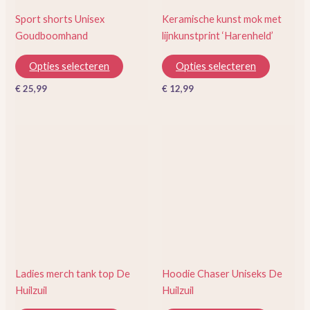
gekozen
gekozen
Sport shorts Unisex
Keramische kunst mok met
worden
worden
Goudboomhand
lijnkunstprint ‘Harenheld’
op
op
de
de
Opties selecteren
Opties selecteren
productpagina
productp
€
25,99
€
12,99
Dit
Dit
product
product
heeft
heeft
meerdere
meerder
variaties.
variaties.
Deze
Deze
optie
optie
kan
kan
gekozen
gekozen
Ladies merch tank top De
Hoodie Chaser Uniseks De
worden
worden
Huilzuil
Huilzuil
op
op