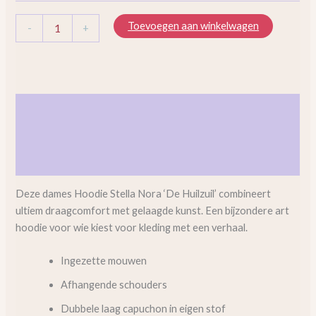
Toevoegen aan winkelwagen
-
+
Beschrijving
Aanvullende informatie
Beoordelingen (0)
Deze dames Hoodie Stella Nora ‘De Huilzuil’ combineert
ultiem draagcomfort met gelaagde kunst. Een bijzondere art
hoodie voor wie kiest voor kleding met een verhaal.
Ingezette mouwen
Afhangende schouders
Dubbele laag capuchon in eigen stof